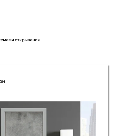
стемами открывания
ри