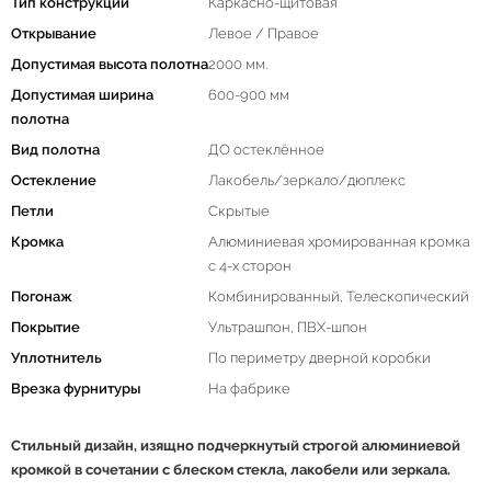
Тип конструкции
Каркасно-щитовая
Открывание
Левое / Правое
Допустимая высота полотна
2000 мм.
Допустимая ширина
600-900 мм
полотна
Вид полотна
ДО остеклённое
Остекление
Лакобель/зеркало/дюплекс
Петли
Скрытые
Кромка
Алюминиевая хромированная кромка
с 4-х сторон
Погонаж
Комбинированный, Телескопический
Покрытие
Ультрашпон, ПВХ-шпон
Уплотнитель
По периметру дверной коробки
Врезка фурнитуры
На фабрике
Стильный дизайн, изящно подчеркнутый строгой алюминиевой
кромкой в сочетании с блеском стекла, лакобели или зеркала.