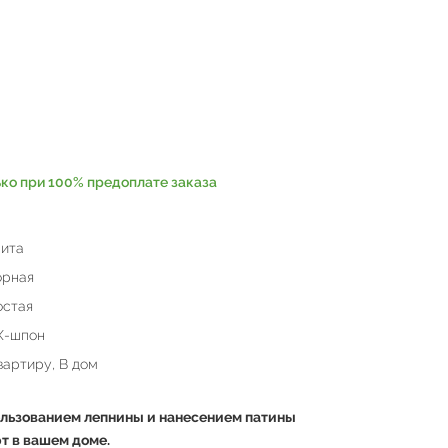
ько при 100% предоплате заказа
ита
орная
остая
Х-шпон
вартиру, В дом
льзованием лепнины и нанесением патины
т в вашем доме.