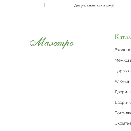
кие как я хочу!
|
Двери, такие как я хочу!
Катал
Входны
Межком
Царговы
Алюмин
Двери-
Двери-к
Рото-дв
Скрытые 