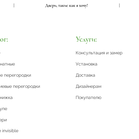
|
Двери, такие как я хочу!
|
ог:
Услуги:
е
Консультация и замер
натные
Установка
е перегородки
Доставка
иевые перегородки
Дизайнерам
книжка
Покупателю
упе
ери
invisible