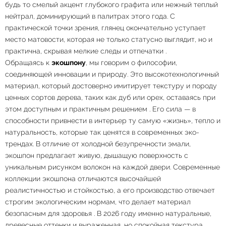
будь то смелый акцент глубокого графита или нежный теплый
нейтрал, доминирующий в палитрах этого года. С
практической точки зрения, глянец окончательно уступает
место матовости, которая не только статусно выглядит, но и
практична, скрывая мелкие следы и отпечатки
.
Обращаясь к
экошпону
, мы говорим о философии,
соединяющей инновации и природу. Это высокотехнологичный
материал, который достоверно имитирует текстуру и породу
ценных сортов дерева, таких как дуб или орех, оставаясь при
этом доступным и практичным решением
. Его сила — в
способности привнести в интерьер ту самую «жизнь», тепло и
натуральность, которые так ценятся в современных эко-
трендах. В отличие от холодной безупречности эмали,
экошпон предлагает живую, дышащую поверхность с
уникальным рисунком волокон на каждой двери. Современные
коллекции экошпона отличаются высочайшей
реалистичностью и стойкостью, а его производство отвечает
строгим экологическим нормам, что делает материал
безопасным для здоровья
. В 2026 году именно натуральные,
древесные оттенки и выраженная, но спокойная текстура