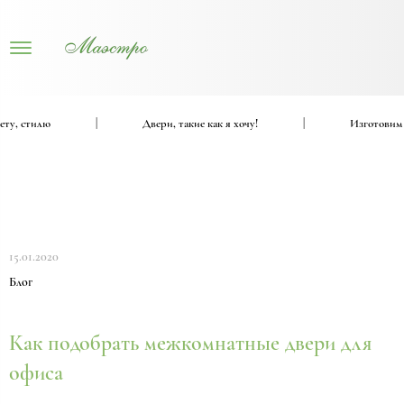
у, стилю
|
Двери, такие как я хочу!
|
Изготовим вх
15.01.2020
Блог
Как подобрать межкомнатные двери для
офиса