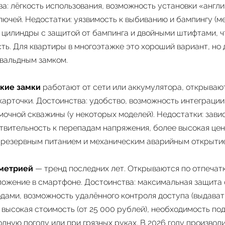
а: лёгкость использования, возможность установки «англ
ючей. Недостатки: уязвимость к выбиванию и бампингу (ме
ь цилиндры с защитой от бампинга и двойными штифтами, ч
ть. Для квартиры в многоэтажке это хороший вариант, но 
увальдным замком.
кие замки
работают от сети или аккумулятора, открывают
карточки. Достоинства: удобство, возможность интеграци
мочной скважины (у некоторых моделей). Недостатки: зави
твительность к перепадам напряжения, более высокая цена
 резервным питанием и механическим аварийным открыти
ометрией
— тренд последних лет. Открываются по отпечатк
иложение в смартфоне. Достоинства: максимальная защита 
дами, возможность удалённого контроля доступа (выдава
: высокая стоимость (от 25 000 рублей), необходимость по
дную погоду или при грязных руках. В 2026 году производ