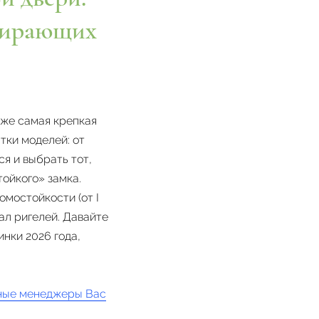
апирающих
же самая крепкая
тки моделей: от
ся и выбрать тот,
ойкого» замка.
мостойкости (от I
иал ригелей. Давайте
нки 2026 года,
тные менеджеры Вас