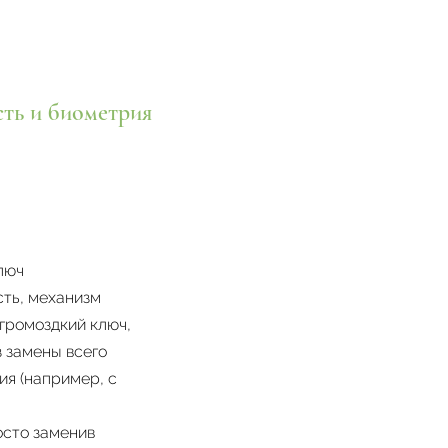
сть и биометрия
люч
сть, механизм
 громоздкий ключ,
 замены всего
ия (например, с
осто заменив