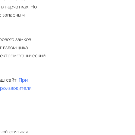
в перчатках. Но
с запасным
рового замков
ит взломщика
электромеханический
аш сайт.
При
роизводителя.
кой: стильная