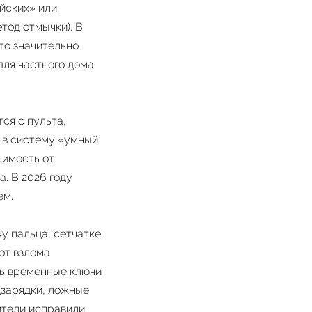
ийских» или
тод отмычки). В
то значительно
для частного дома
ся с пульта,
и в систему «умный
симость от
. В 2026 году
ем.
у пальца, сетчатке
от взлома
ть временные ключи
дзарядки, ложные
ители исправили