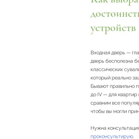
достоинст
устройств
Входная дверь — гл
дверь бесполезна бе
классических суваль
который реально за
Бывают правильно п
до IV — для квартир
сравним все популяр
чтобы вы могли при
Нужна консультация
проконсультирую.