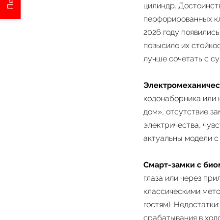
цилиндр. Достоинств
перфорированных кл
2026 году появилис
повысило их стойкос
лучше сочетать с с
Электромеханичес
кодонаборника или 
дом», отсутствие за
электричества, чувс
актуальны модели с
Смарт-замки с би
глаза или через пр
классическими мето
гостям). Недостатки
срабатывания в холо