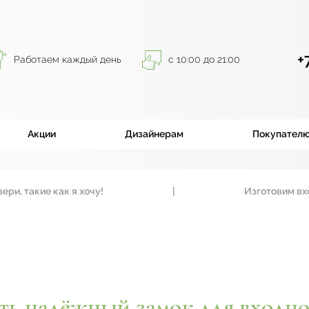
+
Работаем каждый день
с 10:00 до 21:00
Акции
Дизайнерам
Покупател
акие как я хочу!
|
Изготовим входные 
ть надёжный замок для входно