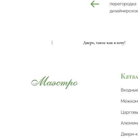
перегородка 
дизайнерское
и, такие как я хочу!
|
Двери, такие как я хоч
Катал
Входны
Межком
Царговы
Алюмин
Двери-