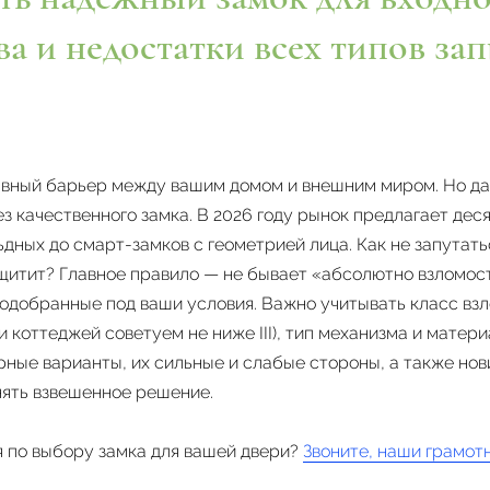
ва и недостатки всех типов з
авный барьер между вашим домом и внешним миром. Но да
з качественного замка. В 2026 году рынок предлагает деся
дных до смарт-замков с геометрией лица. Как не запутать
щитит? Главное правило — не бывает «абсолютно взломост
одобранные под ваши условия. Важно учитывать класс взло
 и коттеджей советуем не ниже III), тип механизма и матер
ные варианты, их сильные и слабые стороны, а также нови
нять взвешенное решение.
 по выбору замка для вашей двери?
Звоните, наши грамо