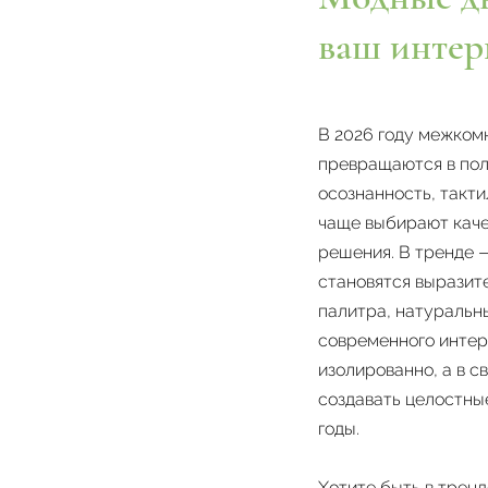
ваш интер
В 2026 году межком
превращаются в пол
осознанность, такти
чаще выбирают каче
решения. В тренде 
становятся выразит
палитра, натуральн
современного интер
изолированно, а в с
создавать целостные
годы.
Хотите быть в трен