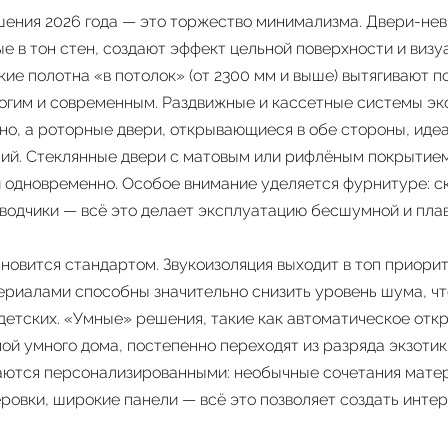
ения 2026 года — это торжество минимализма. Двери-не
е в тон стен, создают эффект цельной поверхности и виз
кие полотна «в потолок» (от 2300 мм и выше) вытягивают 
огим и современным. Раздвижные и кассетные системы эк
но, а роторные двери, открывающиеся в обе стороны, иде
й. Стеклянные двери с матовым или рифлёным покрытие
и одновременно. Особое внимание уделяется фурнитуре: с
оводчики — всё это делает эксплуатацию бесшумной и плав
новится стандартом. Звукоизоляция выходит в топ приори
риалами способны значительно снизить уровень шума, чт
детских. «Умные» решения, такие как автоматическое отк
ой умного дома, постепенно переходят из разряда экзотик
аются персонализированными: необычные сочетания мате
ровки, широкие панели — всё это позволяет создать инт
.