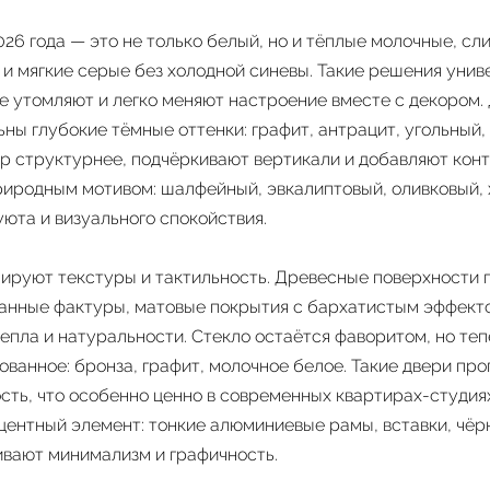
26 года — это не только белый, но и тёплые молочные, сл
и мягкие серые без холодной синевы. Такие решения унив
не утомляют и легко меняют настроение вместе с декором.
ны глубокие тёмные оттенки: графит, антрацит, угольный,
р структурнее, подчёркивают вертикали и добавляют конт
риродным мотивом: шалфейный, эвкалиптовый, оливковый, 
юта и визуального спокойствия.
ируют текстуры и тактильность. Древесные поверхности 
анные фактуры, матовые покрытия с бархатистым эффекто
епла и натуральности. Стекло остаётся фаворитом, но теп
ованное: бронза, графит, молочное белое. Такие двери про
сть, что особенно ценно в современных квартирах-студия
кцентный элемент: тонкие алюминиевые рамы, вставки, чёр
вают минимализм и графичность.