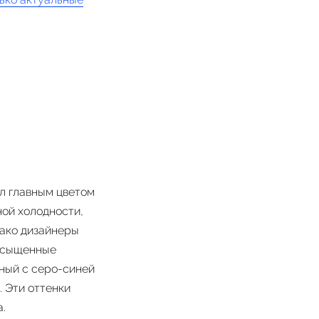
ал главным цветом
ной холодности,
нако дизайнеры
насыщенные
ный с серо-синей
 Эти оттенки
.