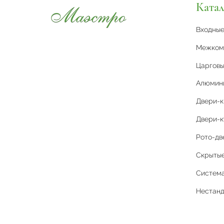
Катал
Входны
Межком
Царговы
Алюмин
Двери-
Двери-к
Рото-дв
Скрытые 
Система
Нестан