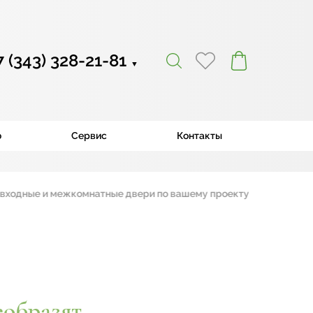
7 (343) 328-21-81
▼
ю
Сервис
Контакты
е и межкомнатные двери по вашему проекту
|
еобразят