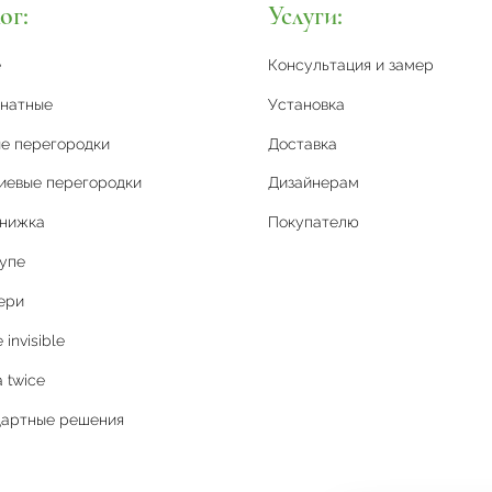
ог:
Услуги:
е
Консультация и замер
натные
Установка
е перегородки
Доставка
иевые перегородки
Дизайнерам
книжка
Покупателю
упе
ери
invisible
 twice
дартные решения