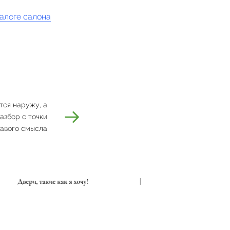
алоге салона
тся наружу, а
азбор с точки
равого смысла
Двери, такие как я хочу!
|
Двер