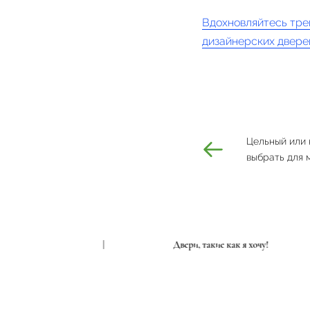
Вдохновляйтесь тре
дизайнерских двере
Цельный или 
выбрать для
 такие как я хочу!
|
Двери, такие как я хочу!