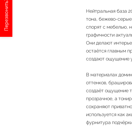
Перезвонить?
Нейтральная база 20
тона, бежево-серые 
спорят с мебелью, 
графичности актуаль
Они делают интерье
остаётся главным п
создают ощущение у
В материалах домин
оттенков, браширов
создаёт ощущение т
прозрачное, а тонир
сохраняют приватно
используется как а
фурнитура подчёрки