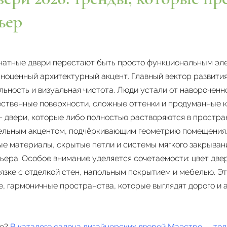
ьер
натные двери перестают быть просто функциональным эл
ноценный архитектурный акцент. Главный вектор развити
льность и визуальная чистота. Люди устали от навороченн
ственные поверхности, сложные оттенки и продуманные 
— двери, которые либо полностью растворяются в простра
ельным акцентом, подчёркивающим геометрию помещения
ые материалы, скрытые петли и системы мягкого закрыва
ьера. Особое внимание уделяется сочетаемости: цвет две
вязке с отделкой стен, напольным покрытием и мебелью. Э
, гармоничные пространства, которые выглядят дорого и 
де?
В каталоге салона дизайнерских дверей Маэстро — тол