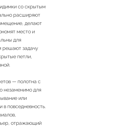
видимки со скрытым
уально расширяют
помещение, делают
ономят место и
альны для
м решают задачу
крытые петли,
ной.
тетов — полотна с
о незаменимо для
рывание или
и в повседневность.
риалов,
ерьер, отражающий