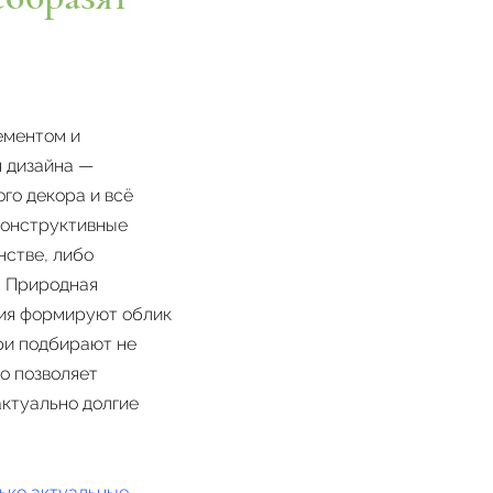
ементом и
я дизайна —
ого декора и всё
конструктивные
нстве, либо
. Природная
ния формируют облик
ри подбирают не
то позволяет
актуально долгие
ько актуальные