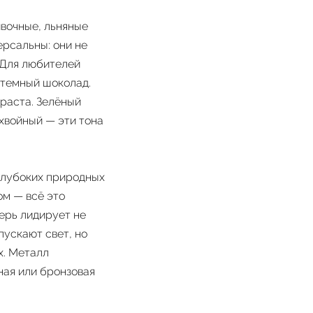
ивочные, льняные
ерсальны: они не
 Для любителей
 темный шоколад.
раста. Зелёный
хвойный — эти тона
глубоких природных
м — всё это
ерь лидирует не
пускают свет, но
х. Металл
ная или бронзовая