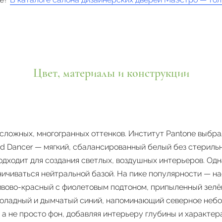
Цвет, материалы и конструкции
 сложных, многогранных оттенков. Институт Pantone выбр
ud Dancer — мягкий, сбалансированный белый без стериль
одходит для создания светлых, воздушных интерьеров. Од
ничиваться нейтральной базой. На пике популярности — 
ивово-красный с фиолетовым подтоном, припыленный зелё
коладный и дымчатый синий, напоминающий северное небо.
а не просто фон, добавляя интерьеру глубины и характера