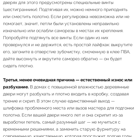
дверях для этого предусмотрены специальные винты
(шестигранники). Подтягивая их, можно немного приподнять
или сместить полотно. Если регулировка невозможна или не
помогает, значит, петли были установлены неправильно
изначально или ослабли саморезы в местах их крепления.
Попробуйте подтянуть все винты. Если один из них
провернулся и не держится, есть простой лайфхак: выкрутите
его, загоните в отверстие зубочистку, смоченную в клее ПВА,
дайте высохнуть и вкрутите саморез обратно — он будет
сидеть плотно.
Третья, менее очевидная причина — естественный износ или
разбухание.
В домах с повышенной влажностью деревянные
двери могут разбухать и плотно входить в коробку, создавая
трение и скрип. В этом случае единственный выход —
шлифовка проблемного места или вызов мастера для подгонки
полотна. Если вашей двери много лет и она скрипит из-за
выработки петель, самый разумный шаг — не мучиться с
временными решениями, а заменить старую фурнитуру на
современную, качественную, которая прослужит долгие годы