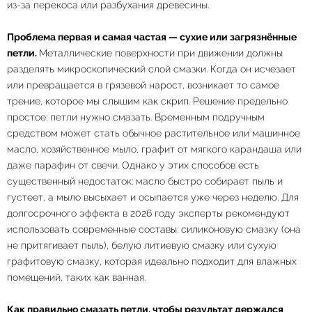
из-за перекоса или разбухания древесины.
Проблема первая и самая частая — сухие или загрязнённые
петли.
Металлические поверхности при движении должны
разделять микроскопический слой смазки. Когда он исчезает
или превращается в грязевой нарост, возникает то самое
трение, которое мы слышим как скрип. Решение предельно
простое: петли нужно смазать. Временным подручным
средством может стать обычное растительное или машинное
масло, хозяйственное мыло, графит от мягкого карандаша или
даже парафин от свечи. Однако у этих способов есть
существенный недостаток: масло быстро собирает пыль и
густеет, а мыло высыхает и осыпается уже через неделю. Для
долгосрочного эффекта в 2026 году эксперты рекомендуют
использовать современные составы: силиконовую смазку (она
не притягивает пыль), белую литиевую смазку или сухую
графитовую смазку, которая идеально подходит для влажных
помещений, таких как ванная.
Как правильно смазать петли, чтобы результат держался