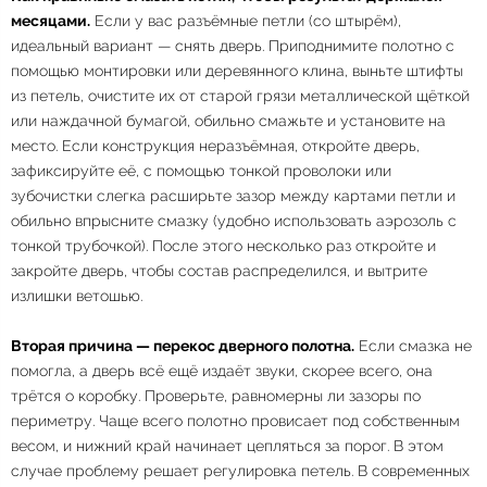
месяцами.
Если у вас разъёмные петли (со штырём),
идеальный вариант — снять дверь. Приподнимите полотно с
помощью монтировки или деревянного клина, выньте штифты
из петель, очистите их от старой грязи металлической щёткой
или наждачной бумагой, обильно смажьте и установите на
место. Если конструкция неразъёмная, откройте дверь,
зафиксируйте её, с помощью тонкой проволоки или
зубочистки слегка расширьте зазор между картами петли и
обильно впрысните смазку (удобно использовать аэрозоль с
тонкой трубочкой). После этого несколько раз откройте и
закройте дверь, чтобы состав распределился, и вытрите
излишки ветошью.
Вторая причина — перекос дверного полотна.
Если смазка не
помогла, а дверь всё ещё издаёт звуки, скорее всего, она
трётся о коробку. Проверьте, равномерны ли зазоры по
периметру. Чаще всего полотно провисает под собственным
весом, и нижний край начинает цепляться за порог. В этом
случае проблему решает регулировка петель. В современных