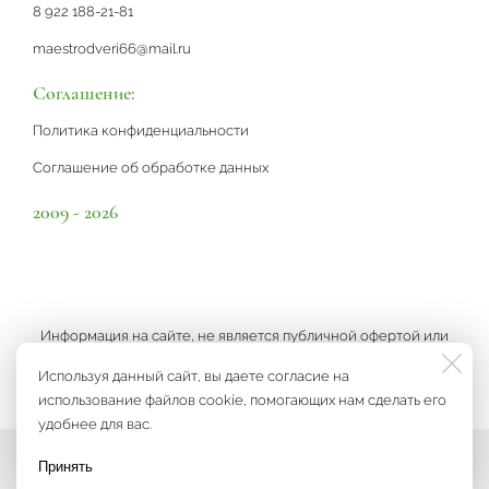
8 922 188-21-81
maestrodveri66@mail.ru
Соглашение:
Политика конфиденциальности
Соглашение об обработке данных
2009 - 2026
Информация на сайте, не является публичной офертой или
рекламой, а носит информационный характер и может быть
Используя данный сайт, вы даете согласие на
изменена по усмотрению компании.
использование файлов cookie, помогающих нам сделать его
удобнее для вас.
Принять
Мы на связи
Разработка сайта
3K