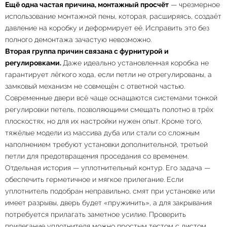
Ещё одна частая причина, монтажный просчёт
— чрезмерное
использование монтажной пены, которая, расширяясь, создаёт
давление на коробку и деформирует её
. Исправить это без
полного демонтажа зачастую невозможно.
Вторая группа причин связана с фурнитурой и
регулировками.
Даже идеально установленная коробка не
гарантирует лёгкого хода, если петли не отрегулированы, а
замковый механизм не совмещён с ответной частью.
Современные двери всё чаще оснащаются системами тонкой
регулировки петель, позволяющими смещать полотно в трёх
плоскостях, но для их настройки нужен опыт
. Кроме того,
тяжёлые модели из массива дуба или стали со сложным
наполнением требуют установки дополнительной, третьей
петли для предотвращения проседания со временем
.
Отдельная история — уплотнительный контур. Его задача —
обеспечить герметичное и мягкое прилегание. Если
уплотнитель подобран неправильно, смят при установке или
имеет разрывы, дверь будет «пружинить», а для закрывания
потребуется прилагать заметное усилие
. Проверить
прилегание уплотнителя можно простым тестом с листом