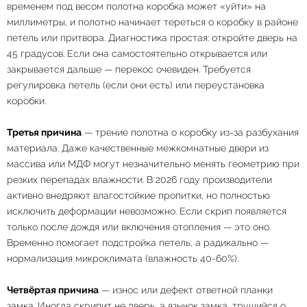
временем под весом полотна коробка может «уйти» на
миллиметры, и полотно начинает тереться о коробку в районе
петель или притвора. Диагностика простая: откройте дверь на
45 градусов. Если она самостоятельно открывается или
закрывается дальше — перекос очевиден. Требуется
регулировка петель (если они есть) или переустановка
коробки.
Третья причина
— трение полотна о коробку из-за разбухания
материала. Даже качественные межкомнатные двери из
массива или МДФ могут незначительно менять геометрию при
резких перепадах влажности. В 2026 году производители
активно внедряют влагостойкие пропитки, но полностью
исключить деформации невозможно. Если скрип появляется
только после дождя или включения отопления — это оно.
Временно помогает подстройка петель, а радикально —
нормализация микроклимата (влажность 40-60%).
Четвёртая причина
— износ или дефект ответной планки
замка. Иногда скрипит не дверь, а язычок замка, трущийся о