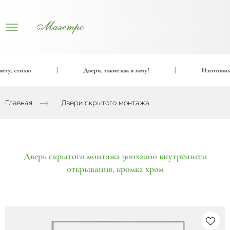
у, стилю
|
Двери, такие как я хочу!
|
Изготовим вх
Главная
Двери скрытого монтажа
Дверь скрытого монтажа 900х2000 внутреннего
открывания, кромка хром