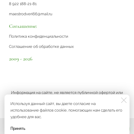
8 922 188-21-81
maestrodveri66@mail.ru
Соглашение:
Политика конфиденциальности
Соглашение об обработке данных
2009 - 2026
Информация на сайте, не является публичной офертой или
рекламой, а носит информационный характер и может быть
Используя данный сайт, вы даете согласие на
изменена по усмотрению компании.
использование файлов cookie, помогающих нам сделать его
удобнее для вас.
Принять
Мы на связи
Разработка сайта
3K