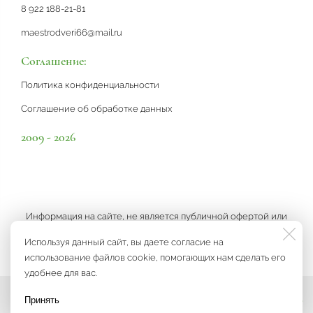
8 922 188-21-81
maestrodveri66@mail.ru
Соглашение:
Политика конфиденциальности
Соглашение об обработке данных
2009 - 2026
Информация на сайте, не является публичной офертой или
рекламой, а носит информационный характер и может быть
Используя данный сайт, вы даете согласие на
изменена по усмотрению компании.
использование файлов cookie, помогающих нам сделать его
удобнее для вас.
Принять
Мы на связи
Разработка сайта
3K