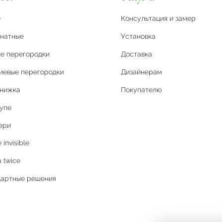
е
Консультация и замер
натные
Установка
е перегородки
Доставка
иевые перегородки
Дизайнерам
книжка
Покупателю
упе
ери
invisible
 twice
дартные решения