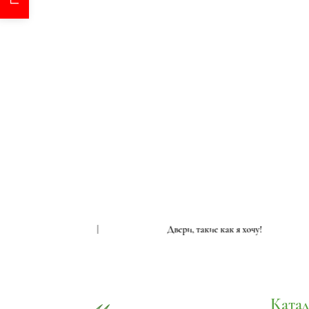
е как я хочу!
|
Двери, такие как я хочу!
Катал