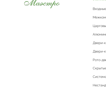
Входны
Межком
Царговы
Алюмин
Двери-
Двери-к
Рото-дв
Скрытые 
Система
Нестан