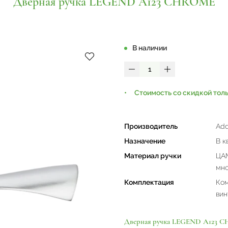
Дверная ручка LEGEND A123 CHROME
В наличии
Стоимость со скидкой тол
Производитель
Add
Назначение
В к
Материал ручки
ЦАМ
мно
Комплектация
Ком
вин
Дверная ручка LEGEND A123 