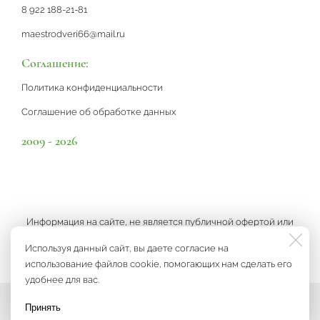
8 922 188-21-81
maestrodveri66@mail.ru
Соглашение:
Политика конфиденциальности
Соглашение об обработке данных
2009 - 2026
Информация на сайте, не является публичной офертой или
рекламой, а носит информационный характер и может быть
Используя данный сайт, вы даете согласие на
изменена по усмотрению компании.
использование файлов cookie, помогающих нам сделать его
удобнее для вас.
Принять
Мы на связи
Разработка сайта
3K