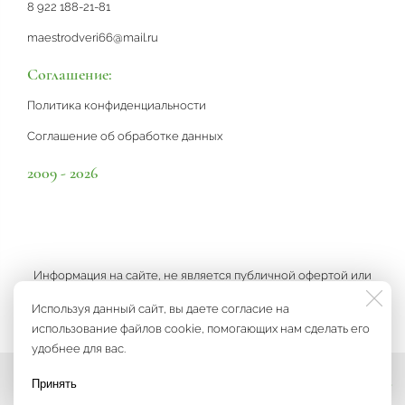
8 922 188-21-81
maestrodveri66@mail.ru
Соглашение:
Политика конфиденциальности
Соглашение об обработке данных
2009 - 2026
Информация на сайте, не является публичной офертой или
рекламой, а носит информационный характер и может быть
Используя данный сайт, вы даете согласие на
изменена по усмотрению компании.
использование файлов cookie, помогающих нам сделать его
удобнее для вас.
Принять
Мы на связи
Разработка сайта
3K