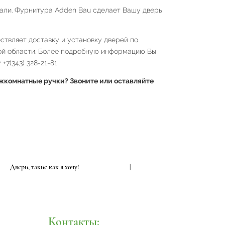
тали. Фурнитура Adden Bau сделает Вашу дверь
твляет доставку и установку дверей по
ой области. Более подробную информацию Вы
+7(343) 328-21-81
комнатные ручки? Звоните или оставляйте
Двери, такие как я хочу!
|
Двери, так
Контакты: