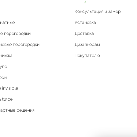
е
Консультация и замер
натные
Установка
е перегородки
Доставка
иевые перегородки
Дизайнерам
книжка
Покупателю
упе
ери
invisible
 twice
дартные решения