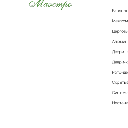
Входны
Межком
Царговы
Алюмин
Двери-
Двери-к
Рото-дв
Скрытые 
Система
Нестан