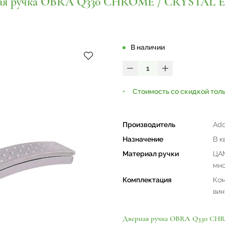
ая ручка OBRA Q330 CHROME / CRYSTAL 
В наличии
Стоимость со скидкой тол
Производитель
Add
Назначение
В к
Материал ручки
ЦАМ
мно
Комплектация
Ком
вин
Дверная ручка OBRA Q330 CH