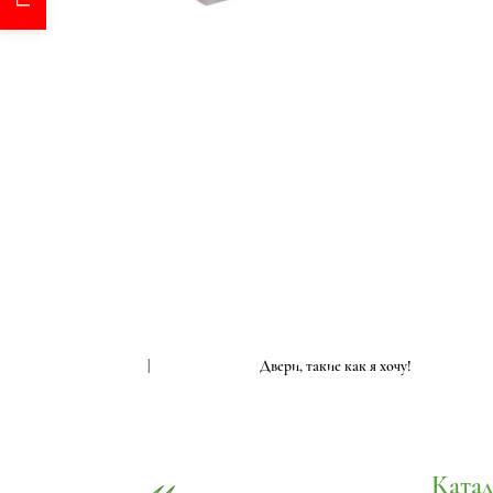
 как я хочу!
|
Двери, такие как я хочу!
Катал