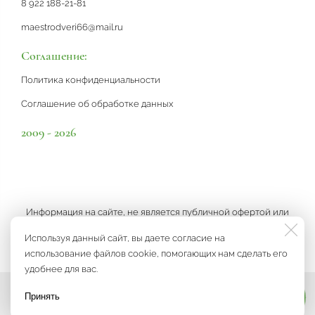
8 922 188-21-81
maestrodveri66@mail.ru
Соглашение:
Политика конфиденциальности
Соглашение об обработке данных
2009 - 2026
Информация на сайте, не является публичной офертой или
рекламой, а носит информационный характер и может быть
Используя данный сайт, вы даете согласие на
изменена по усмотрению компании.
использование файлов cookie, помогающих нам сделать его
удобнее для вас.
Принять
Мы на связи
Разработка сайта
3K