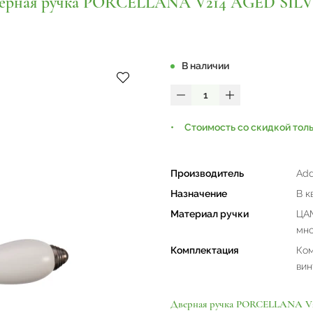
ерная ручка PORCELLANA V214 AGED SIL
В наличии
Стоимость со скидкой тол
Производитель
Add
Назначение
В к
Материал ручки
ЦАМ
мно
Комплектация
Ком
вин
Дверная ручка PORCELLANA V