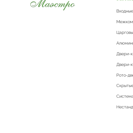
Входны
Межком
Царговы
Алюмин
Двери-
Двери-к
Рото-дв
Скрытые 
Система
Нестан