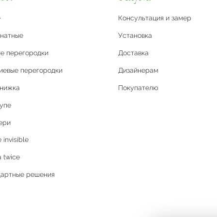
е
Консультация и замер
натные
Установка
е перегородки
Доставка
иевые перегородки
Дизайнерам
книжка
Покупателю
упе
ери
invisible
 twice
дартные решения