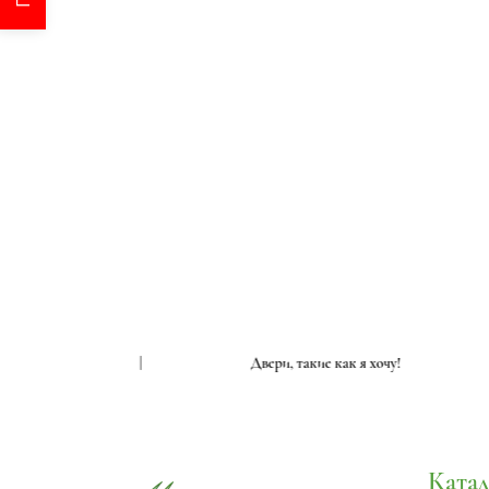
ак я хочу!
|
Двери, такие как я хочу!
Катал