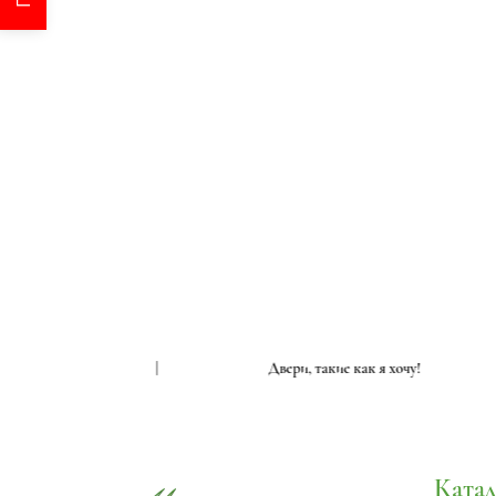
е как я хочу!
|
Двери, такие как я хочу!
Катал