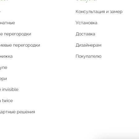
е
Консультация и замер
натные
Установка
е перегородки
Доставка
иевые перегородки
Дизайнерам
книжка
Покупателю
упе
ери
invisible
 twice
дартные решения