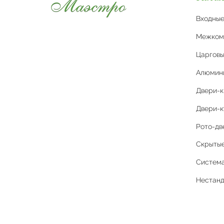
Входны
Межком
Царговы
Алюмин
Двери-
Двери-к
Рото-дв
Скрытые 
Система
Нестан