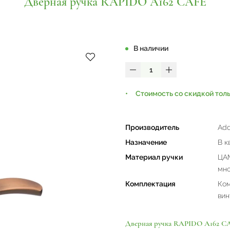
Дверная ручка RAPIDO A162 CAFE
В наличии
Стоимость со скидкой тол
Производитель
Add
Назначение
В к
Материал ручки
ЦАМ
мно
Комплектация
Ком
вин
Дверная ручка RAPIDO A162 C