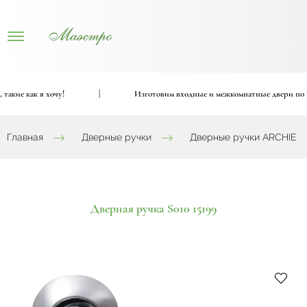
кие как я хочу!
|
Изготовим входные и межкомнатные двери по ва
Главная
Дверные ручки
Дверные ручки ARCHIE
Дверная ручка S010 15199