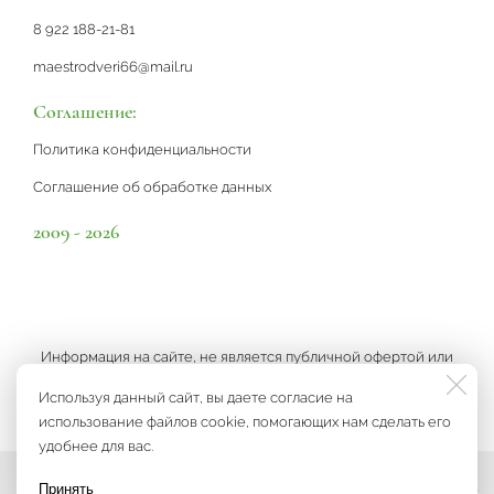
8 922 188-21-81
maestrodveri66@mail.ru
Соглашение:
Политика конфиденциальности
Соглашение об обработке данных
2009 - 2026
Информация на сайте, не является публичной офертой или
рекламой, а носит информационный характер и может быть
Используя данный сайт, вы даете согласие на
изменена по усмотрению компании.
использование файлов cookie, помогающих нам сделать его
удобнее для вас.
Принять
Мы на связи