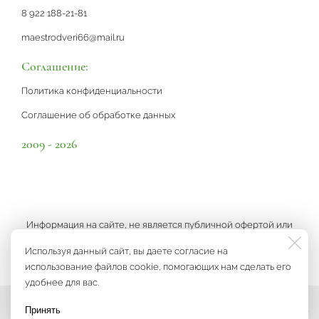
8 922 188-21-81
maestrodveri66@mail.ru
Соглашение:
Политика конфиденциальности
Соглашение об обработке данных
2009 - 2026
Информация на сайте, не является публичной офертой или
рекламой, а носит информационный характер и может быть
Используя данный сайт, вы даете согласие на
изменена по усмотрению компании.
использование файлов cookie, помогающих нам сделать его
удобнее для вас.
Принять
Мы на связи
Разработка сайта
3K