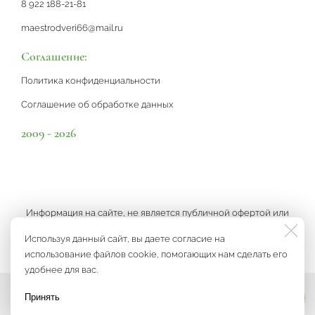
8 922 188-21-81
maestrodveri66@mail.ru
Соглашение:
Политика конфиденциальности
Соглашение об обработке данных
2009 - 2026
Информация на сайте, не является публичной офертой или
рекламой, а носит информационный характер и может быть
Используя данный сайт, вы даете согласие на
изменена по усмотрению компании.
использование файлов cookie, помогающих нам сделать его
удобнее для вас.
Принять
Мы на связи
Разработка сайта
3K