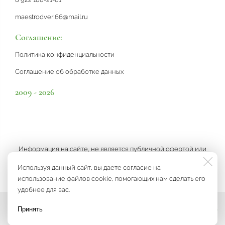
maestrodveri66@mail.ru
Соглашение:
Политика конфиденциальности
Соглашение об обработке данных
2009 - 2026
Информация на сайте, не является публичной офертой или
рекламой, а носит информационный характер и может быть
Используя данный сайт, вы даете согласие на
изменена по усмотрению компании.
использование файлов cookie, помогающих нам сделать его
удобнее для вас.
Принять
Мы на связи
Разработка сайта
3K