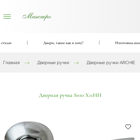
тилю
|
Двери, такие как я хочу!
|
Изготовим входн
Главная
Дверные ручки
Дверные ручки ARCHIE
Дверная ручка S010 X11HH