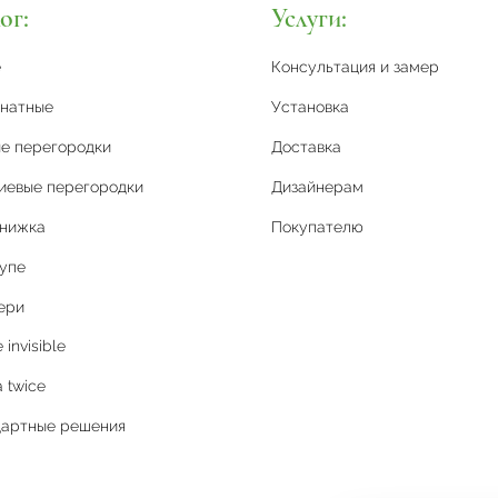
ог:
Услуги:
е
Консультация и замер
натные
Установка
е перегородки
Доставка
иевые перегородки
Дизайнерам
книжка
Покупателю
упе
ери
invisible
 twice
дартные решения