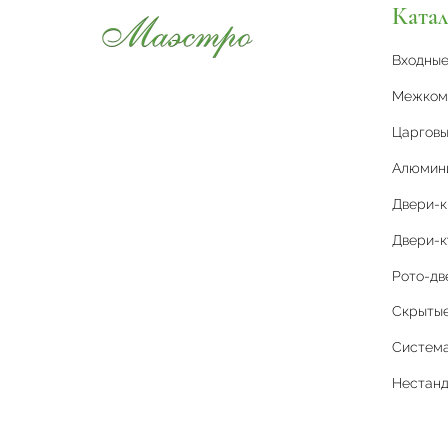
Катал
Входны
Межком
Царговы
Алюмин
Двери-
Двери-к
Рото-дв
Скрытые 
Система
Нестан