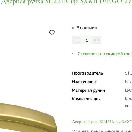
Дверная ручка SILLUR 132 S.GOLD/P.GOLD
В наличии
Стоимость со скидкой тол
Производитель
Sill
Назначение
В к
Материал ручки
ЦАМ
Комплектация
Ком
вин
Дверная ручка SILLUR 132 S.
Олицетворение инновационно