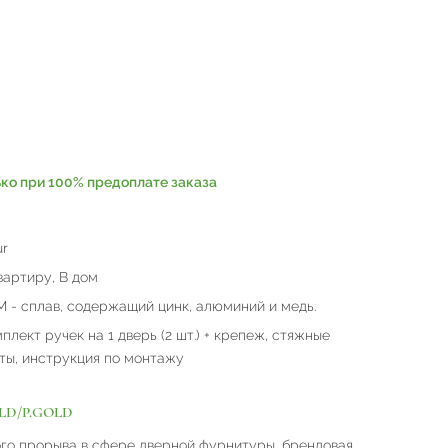
ько при 100% предоплате заказа
ur
вартиру, В дом
 - сплав, содержащий цинк, алюминий и медь.
плект ручек на 1 дверь (2 шт.) + крепеж, стяжные
ты, инструкция по монтажу
GOLD/P.GOLD
го прорыва в сфере дверной фурнитуры, брендовая