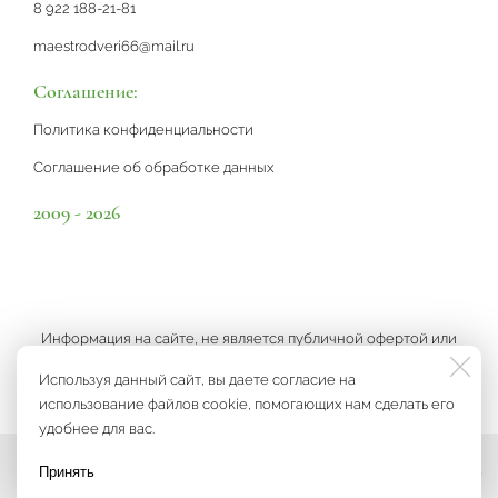
8 922 188-21-81
maestrodveri66@mail.ru
Соглашение:
Политика конфиденциальности
Соглашение об обработке данных
2009 - 2026
Информация на сайте, не является публичной офертой или
рекламой, а носит информационный характер и может быть
Используя данный сайт, вы даете согласие на
изменена по усмотрению компании.
использование файлов cookie, помогающих нам сделать его
удобнее для вас.
Принять
Мы на связи
Разработка сайта
3K