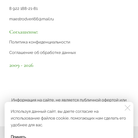
8 922 188-21-81
maestrodveri66@mail.ru
Соглашение:
Политика конфиденциальности
Соглашение об обработке данных
2009 - 2026
Информация на сайте, не является публичной офертой или
рекламой, а носит информационный характер и может быть
Используя данный сайт, вы даете согласие на
изменена по усмотрению компании.
использование файлов cookie, помогающих нам сделать его
удобнее для вас.
Принять
Мы на связи