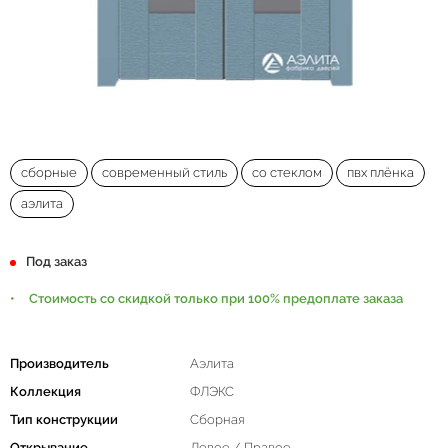
сборные
современный стиль
со стеклом
пвх плёнка
аэлита
Под заказ
Стоимость со скидкой только при 100% предоплате заказа
Производитель
Аэлита
Коллекция
ФЛЭКС
Тип конструкции
Сборная
Открывание
Левое / Правое