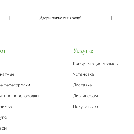
|
Двери, такие как я хочу!
|
ог:
Услуги:
е
Консультация и замер
натные
Установка
е перегородки
Доставка
иевые перегородки
Дизайнерам
книжка
Покупателю
упе
ери