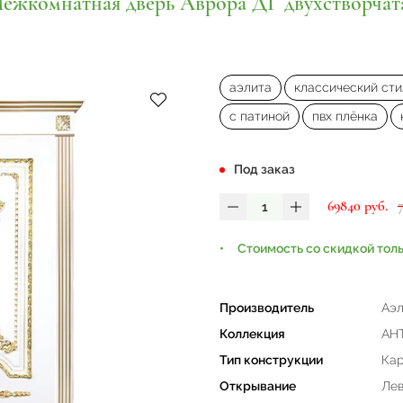
ежкомнатная дверь Аврора ДГ двухстворчат
аэлита
классический сти
с патиной
пвх плёнка
Под заказ
69840 руб.
Стоимость со скидкой тол
Производитель
Аэл
Коллекция
АН
Тип конструкции
Кар
Открывание
Лев