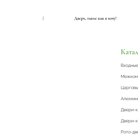
ие как я хочу!
|
Двери, такие как я хочу!
Катал
Входны
Межком
Царговы
Алюмин
Двери-
Двери-к
Рото-дв