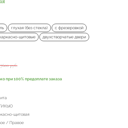
ая
ль
глухая (без стекла)
с фрезеровкой
каркасно-щитовые
двухстворчатые двери
77600 руб.
ько при 100% предоплате заказа
ита
ТИКЬЮ
касно-щитовая
ое / Правое