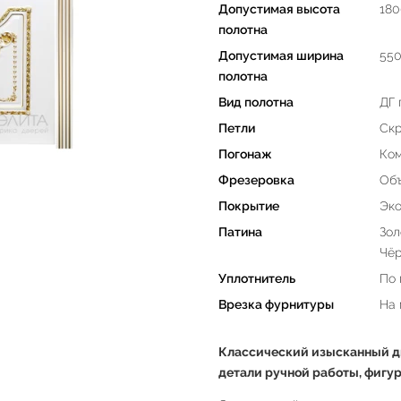
Допустимая высота
180
полотна
Допустимая ширина
550
полотна
Вид полотна
ДГ 
Петли
Скр
Погонаж
Ком
Фрезеровка
Объ
Покрытие
Эко
Патина
Зол
Чё
Уплотнитель
По 
Врезка фурнитуры
На
Классический изысканный д
детали ручной работы, фигу