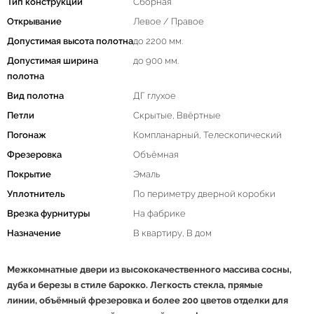
Тип конструкции
Сборная
Открывание
Левое / Правое
Допустимая высота полотна
до 2200 мм.
Допустимая ширина
до 900 мм.
полотна
Вид полотна
ДГ глухое
Петли
Скрытые, Ввёртные
Погонаж
Компланарный, Телескопический
Фрезеровка
Объёмная
Покрытие
Эмаль
Уплотнитель
По периметру дверной коробки
Врезка фурнитуры
На фабрике
Назначение
В квартиру, В дом
Межкомнатные двери из высококачественного массива сосны,
дуба и березы в стиле барокко. Легкость стекла, прямые
линии, объёмный фрезеровка и более 200 цветов отделки для