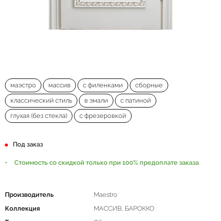
маэстро
массив
с филенками
сборные
классический стиль
в эмали
с патиной
глухая (без стекла)
с фрезеровкой
Под заказ
Стоимость со скидкой только при 100% предоплате заказа
Производитель
Maestro
Коллекция
МАССИВ, БАРОККО