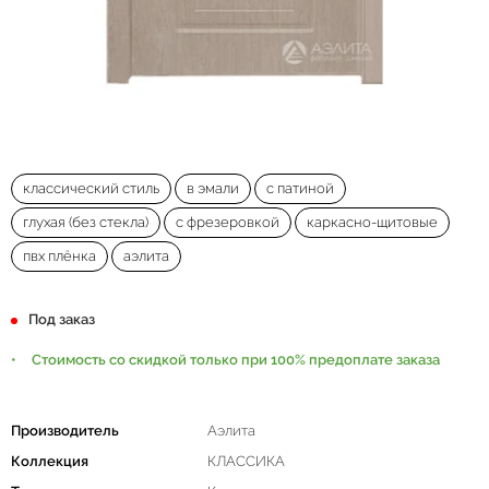
классический стиль
в эмали
с патиной
глухая (без стекла)
с фрезеровкой
каркасно-щитовые
пвх плёнка
аэлита
Под заказ
Стоимость со скидкой только при 100% предоплате заказа
Производитель
Аэлита
Коллекция
КЛАССИКА