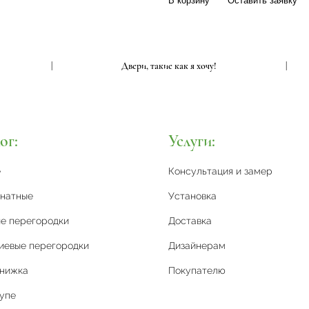
В корзину
Оставить заявку
чу!
|
Двери, такие как я хочу!
ог:
Услуги:
е
Консультация и замер
натные
Установка
е перегородки
Доставка
иевые перегородки
Дизайнерам
книжка
Покупателю
упе