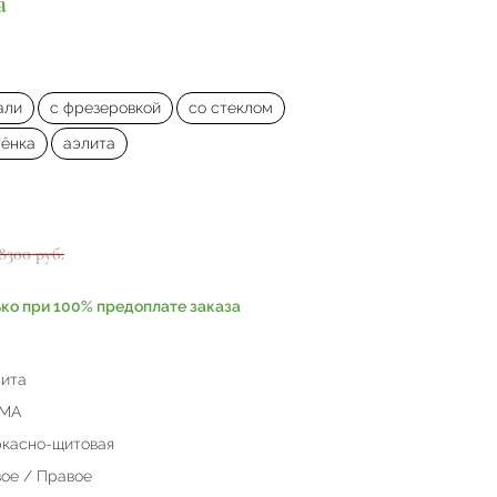
а
али
с фрезеровкой
со стеклом
лёнка
аэлита
8300 руб.
ько при 100% предоплате заказа
ита
МА
касно-щитовая
ое / Правое