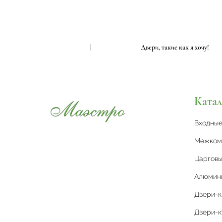
ери, такие как я хочу!
|
Двери, такие как я хо
Катал
Входны
Межком
Царговы
Алюмин
Двери-
Двери-к