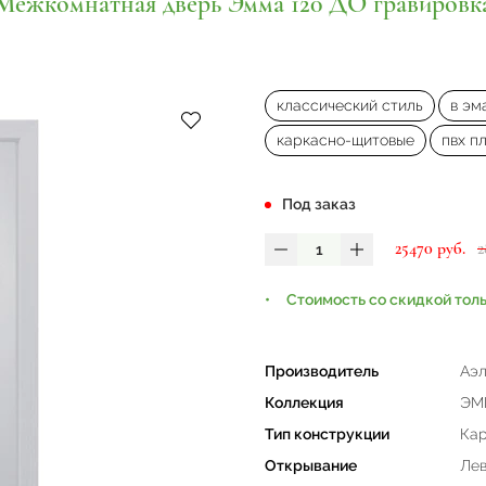
Межкомнатная дверь Эмма 120 ДО гравировк
классический стиль
в эм
каркасно-щитовые
пвх п
Под заказ
25470 руб.
2
Стоимость со скидкой тол
Производитель
Аэл
Коллекция
ЭМ
Тип конструкции
Кар
Открывание
Лев