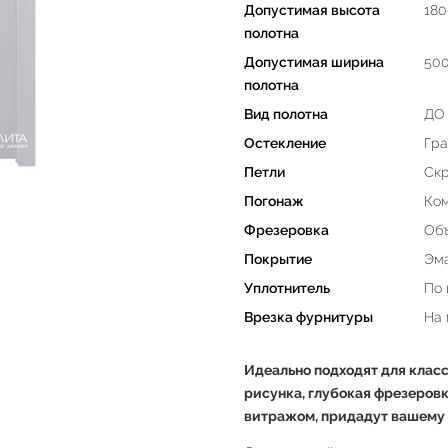
Допустимая высота
180
полотна
Допустимая ширина
50
полотна
Вид полотна
ДО 
Остекление
Гра
Петли
Скр
Погонаж
Ком
Фрезеровка
Объ
Покрытие
Эма
Уплотнитель
По 
Врезка фурнитуры
На
Идеально подходят для класс
рисунка, глубокая фрезеровк
витражом, придадут вашему 