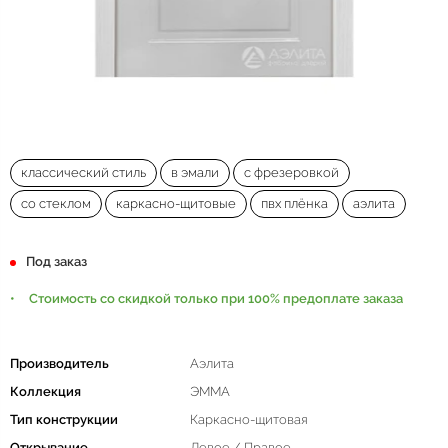
классический стиль
в эмали
с фрезеровкой
со стеклом
каркасно-щитовые
пвх плёнка
аэлита
Под заказ
Стоимость со скидкой только при 100% предоплате заказа
Производитель
Аэлита
Коллекция
ЭММА
Тип конструкции
Каркасно-щитовая
Открывание
Левое / Правое