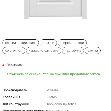
классический стиль
в эмали
с фрезеровкой
со стеклом
каркасно-щитовые
пвх плёнка
аэлита
Под заказ
Стоимость со скидкой только при 100% предоплате заказа
Производитель
Аэлита
Коллекция
ЭММА
Тип конструкции
Каркасно-щитовая
Допустимая высота полотна
1800-2350 мм.