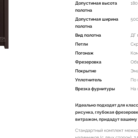
Допустимая высота
180
полотна
Допустимая ширина
50
полотна
Вид полотна
ДГ 
Петли
Скр
Погонаж
Ком
Фрезеровка
Объ
Покрытие
Эма
Уплотнитель
По 
Врезка фурнитуры
На
Идеально подходят для класс
рисунка, глубокая фрезеровк
витражом, придадут вашему 
Стандартный комплект межком
наличников (с двух сторон), 2