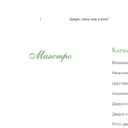
ие как я хочу!
|
Двери, такие как я хочу!
Катал
Входны
Межком
Царговы
Алюмин
Двери-
Двери-к
Рото-дв