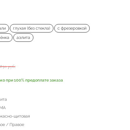
али
глухая (без стекла)
с фрезеровкой
лёнка
аэлита
6850 руб.
ько при 100% предоплате заказа
ита
МА
касно-щитовая
ое / Правое