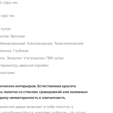
0-2350 мм.
0-950 мм
глухое
ытые, Врезные
бинированный, Компланарный, Телескопический
ёмная, Глубокая
ль, Экошпон, Ультрашпон, ПВХ-шпон
периметру дверной коробки
 монтаже
ических интерьеров. Естественная красота
а, полотна со стеклом, гравировкой или наливным
дому неповторимость и элегантность.
натной двери включает в себя: полотно, 5
,5 коробочных бруса, комплект доборов - 2,5 штуки.