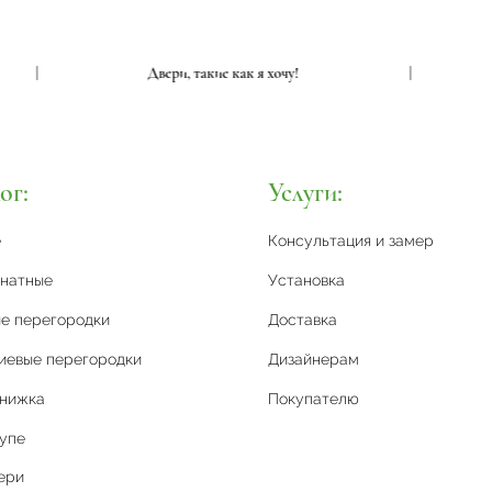
|
Двери, такие как я хочу!
|
ог:
Услуги:
е
Консультация и замер
натные
Установка
е перегородки
Доставка
иевые перегородки
Дизайнерам
книжка
Покупателю
упе
ери