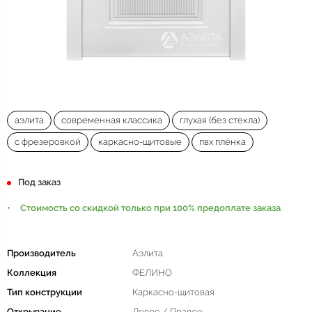
аэлита
современная классика
глухая (без стекла)
с фрезеровкой
каркасно-щитовые
пвх плёнка
Под заказ
Стоимость со скидкой только при 100% предоплате заказа
Производитель
Аэлита
Коллекция
ФЕЛИНО
Тип конструкции
Каркасно-щитовая
Открывание
Левое / Правое