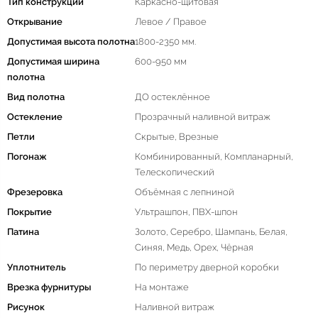
Тип конструкции
Каркасно-щитовая
Открывание
Левое / Правое
Допустимая высота полотна
1800-2350 мм.
Допустимая ширина
600-950 мм
полотна
Вид полотна
ДО остеклённое
Остекление
Прозрачный наливной витраж
Петли
Скрытые, Врезные
Погонаж
Комбинированный, Компланарный,
Телескопический
Фрезеровка
Объёмная с лепниной
Покрытие
Ультрашпон, ПВХ-шпон
Патина
Золото, Серебро, Шампань, Белая,
Синяя, Медь, Орех, Чёрная
Уплотнитель
По периметру дверной коробки
Врезка фурнитуры
На монтаже
Рисунок
Наливной витраж