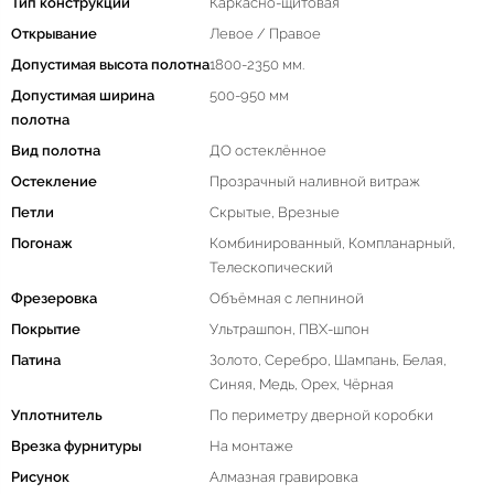
Тип конструкции
Каркасно-щитовая
Открывание
Левое / Правое
Допустимая высота полотна
1800-2350 мм.
Допустимая ширина
500-950 мм
полотна
Вид полотна
ДО остеклённое
Остекление
Прозрачный наливной витраж
Петли
Скрытые, Врезные
Погонаж
Комбинированный, Компланарный,
Телескопический
Фрезеровка
Объёмная с лепниной
Покрытие
Ультрашпон, ПВХ-шпон
Патина
Золото, Серебро, Шампань, Белая,
Синяя, Медь, Орех, Чёрная
Уплотнитель
По периметру дверной коробки
Врезка фурнитуры
На монтаже
Рисунок
Алмазная гравировка