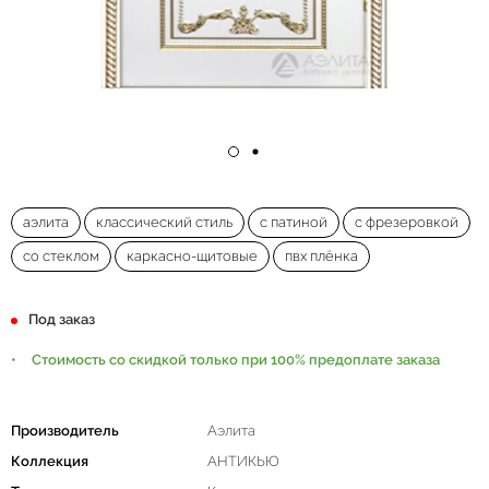
аэлита
классический стиль
с патиной
с фрезеровкой
со стеклом
каркасно-щитовые
пвх плёнка
Под заказ
Стоимость со скидкой только при 100% предоплате заказа
Производитель
Аэлита
Коллекция
АНТИКЬЮ