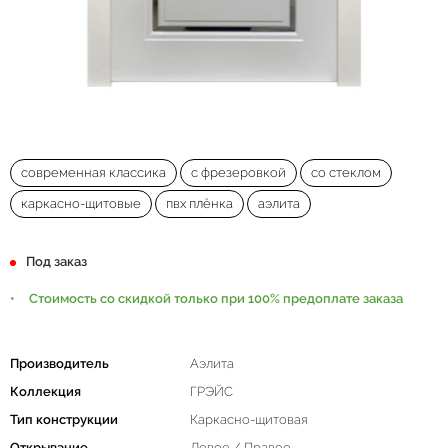
современная классика
с фрезеровкой
со стеклом
каркасно-щитовые
пвх плёнка
аэлита
Под заказ
Стоимость со скидкой только при 100% предоплате заказа
Производитель
Аэлита
Коллекция
ГРЭЙС
Тип конструкции
Каркасно-щитовая
Открывание
Левое / Правое