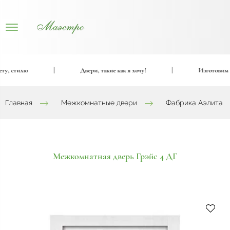
, стилю
|
Двери, такие как я хочу!
|
Изготовим вхо
Главная
Межкомнатные двери
Фабрика Аэлита
Межкомнатная дверь Грэйс 4 ДГ