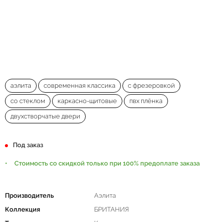
аэлита
современная классика
с фрезеровкой
со стеклом
каркасно-щитовые
пвх плёнка
двухстворчатые двери
Под заказ
Стоимость со скидкой только при 100% предоплате заказа
Производитель
Аэлита
Коллекция
БРИТАНИЯ