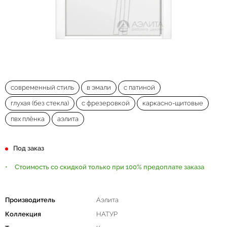
современный стиль
в эмали
с патиной
глухая (без стекла)
с фрезеровкой
каркасно-щитовые
пвх плёнка
аэлита
Под заказ
Стоимость со скидкой только при 100% предоплате заказа
Производитель
Аэлита
Коллекция
НАТУР