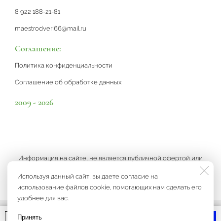
8 922 188-21-81
maestrodveri66@mail.ru
Соглашение:
Политика конфиденциальности
Соглашение об обработке данных
2009 - 2026
Информация на сайте, не является публичной офертой или
рекламой, а носит информационный характер и может быть
Используя данный сайт, вы даете согласие на
изменена по усмотрению компании.
использование файлов cookie, помогающих нам сделать его
удобнее для вас.
В корзину
Принять
Мы на связи
Разработка сайта
3K