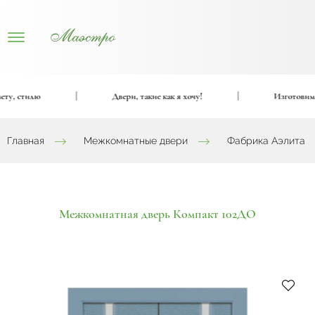
 стилю
|
Двери, такие как я хочу!
|
Изготовим вхо
Главная
Межкомнатные двери
Фабрика Аэлита
Межкомнатная дверь Компакт 102ДО