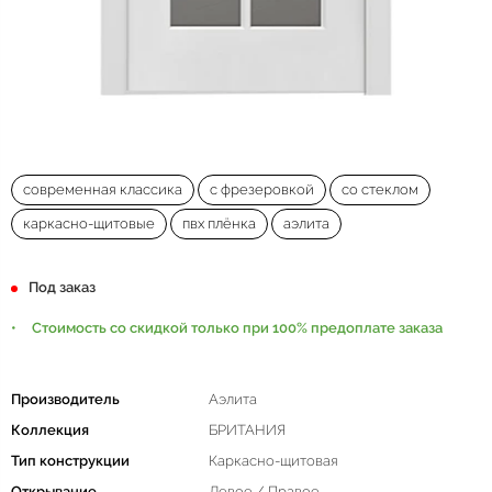
современная классика
с фрезеровкой
со стеклом
каркасно-щитовые
пвх плёнка
аэлита
Под заказ
Стоимость со скидкой только при 100% предоплате заказа
Производитель
Аэлита
Коллекция
БРИТАНИЯ
Тип конструкции
Каркасно-щитовая
Открывание
Левое / Правое