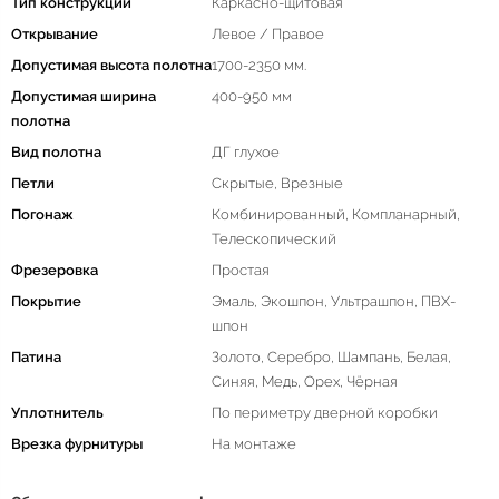
Тип конструкции
Каркасно-щитовая
Открывание
Левое / Правое
Допустимая высота полотна
1700-2350 мм.
Допустимая ширина
400-950 мм
полотна
Вид полотна
ДГ глухое
Петли
Скрытые, Врезные
Погонаж
Комбинированный, Компланарный,
Телескопический
Фрезеровка
Простая
Покрытие
Эмаль, Экошпон, Ультрашпон, ПВХ-
шпон
Патина
Золото, Серебро, Шампань, Белая,
Синяя, Медь, Орех, Чёрная
Уплотнитель
По периметру дверной коробки
Врезка фурнитуры
На монтаже