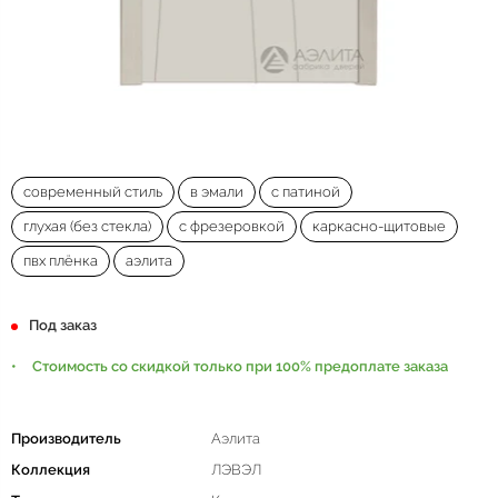
современный стиль
в эмали
с патиной
глухая (без стекла)
с фрезеровкой
каркасно-щитовые
пвх плёнка
аэлита
Под заказ
Стоимость со скидкой только при 100% предоплате заказа
Производитель
Аэлита
Коллекция
ЛЭВЭЛ