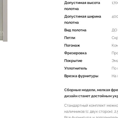
Допустимая высота
170
полотна
Допустимая ширина
40
полотна
Вид полотна
ДО 
Петли
Скр
Погонаж
Ком
Фрезеровка
Пр
Покрытие
Эма
Уплотнитель
По 
Врезка фурнитуры
На
Сборные модели, мелкая фре
дизайн станет достойным ук
Стандартный комплект межком
наличников (с двух сторон), 2
Вся фурнитура и дополнитель