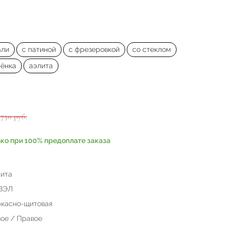
али
с патиной
с фрезеровкой
со стеклом
лёнка
аэлита
1750 руб.
ько при 100% предоплате заказа
ита
ВЭЛ
касно-щитовая
ое / Правое