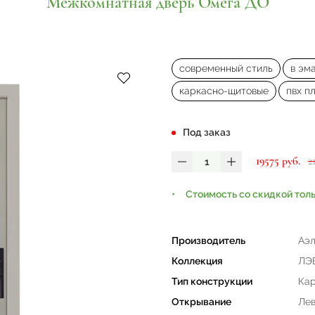
Межкомнатная дверь Омега ДО
современный стиль
в эм
каркасно-щитовые
пвх п
Под заказ
19575 руб.
2
Стоимость со скидкой тол
Производитель
Аэл
Коллекция
ЛЭ
Тип конструкции
Кар
Открывание
Лев