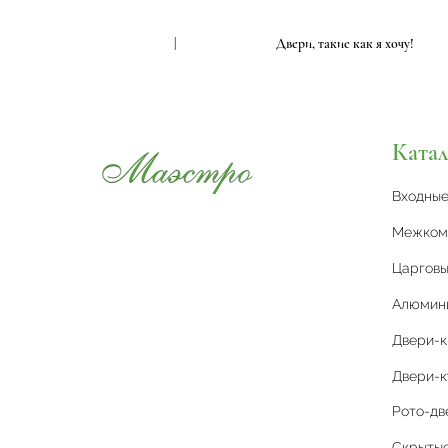
, такие как я хочу!
|
Двери, такие как я хочу!
Катал
Входны
Межком
Царговы
Алюмин
Двери-
Двери-к
Рото-дв
Скрытые 