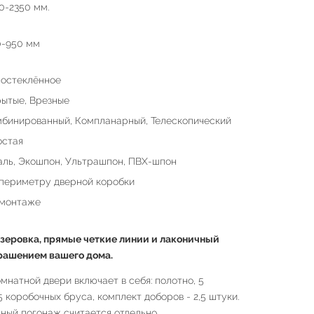
0-2350 мм.
0-950 мм
остеклённое
ытые, Врезные
бинированный, Компланарный, Телескопический
остая
ль, Экошпон, Ультрашпон, ПВХ-шпон
периметру дверной коробки
 монтаже
зеровка, прямые четкие линии и лаконичный
рашением вашего дома.
натной двери включает в себя: полотно, 5
,5 коробочных бруса, комплект доборов - 2,5 штуки.
ный погонаж считается отдельно.