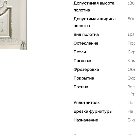
Допустимая высота
180
полотна
Допустимая ширина
60
полотна
Вид полотна
ДО 
Остекление
Про
Петли
Скр
Погонаж
Ком
Фрезеровка
Объ
Покрытие
Эко
Патина
Зол
Чё
Уплотнитель
По 
Врезка фурнитуры
На
Назначение
В к