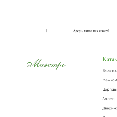
ри, такие как я хочу!
|
Двери, такие как я хо
Катал
Входны
Межком
Царговы
Алюмин
Двери-