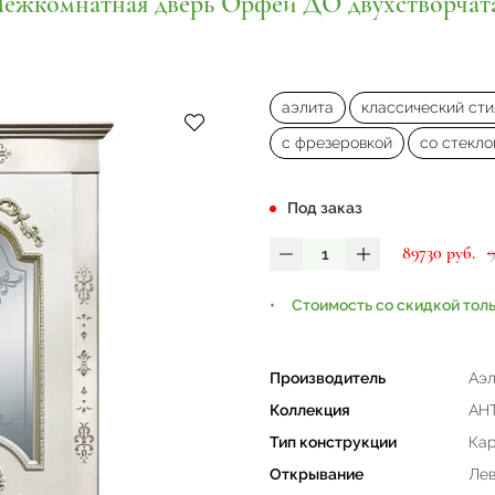
ежкомнатная дверь Орфей ДО двухстворчат
аэлита
классический сти
с фрезеровкой
со стекл
Под заказ
89730 руб.
Стоимость со скидкой тол
Производитель
Аэл
Коллекция
АН
Тип конструкции
Кар
Открывание
Лев