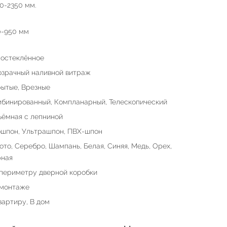
0-2350 мм.
0-950 мм
остеклённое
зрачный наливной витраж
ытые, Врезные
бинированный, Компланарный, Телескопический
ёмная с лепниной
шпон, Ультрашпон, ПВХ-шпон
ото, Серебро, Шампань, Белая, Синяя, Медь, Орех,
рная
периметру дверной коробки
 монтаже
вартиру, В дом