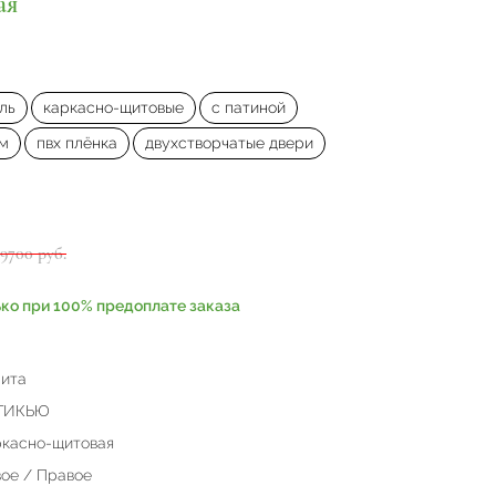
ая
ль
каркасно-щитовые
с патиной
ом
пвх плёнка
двухстворчатые двери
99700 руб.
ько при 100% предоплате заказа
ита
ТИКЬЮ
касно-щитовая
ое / Правое