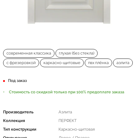
современная классика
глухая (без стекла)
с фрезеровкой
каркасно-щитовые
пвх плёнка
аэлита
Под заказ
Стоимость со скидкой только при 100% предоплате заказа
Производитель
Аэлита
Коллекция
ПЕРФЕКТ
Тип конструкции
Каркасно-щитовая
Открывание
Левое / Правое