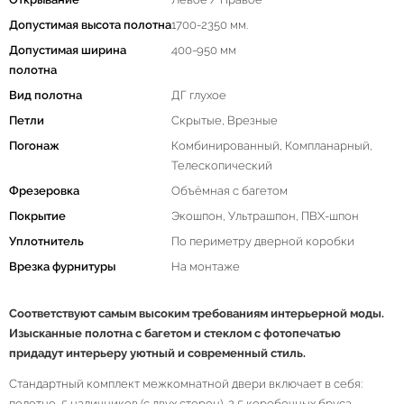
Допустимая высота полотна
1700-2350 мм.
Допустимая ширина
400-950 мм
полотна
Вид полотна
ДГ глухое
Петли
Скрытые, Врезные
Погонаж
Комбинированный, Компланарный,
Телескопический
Фрезеровка
Объёмная с багетом
Покрытие
Экошпон, Ультрашпон, ПВХ-шпон
Уплотнитель
По периметру дверной коробки
Врезка фурнитуры
На монтаже
Соответствуют самым высоким требованиям интерьерной моды.
Изысканные полотна с багетом и стеклом с фотопечатью
придадут интерьеру уютный и современный стиль.
Стандартный комплект межкомнатной двери включает в себя:
полотно, 5 наличников (с двух сторон), 2,5 коробочных бруса,