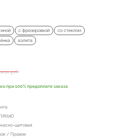
тиной
с фрезеровкой
со стеклом
лёнка
аэлита
45050 руб.
ько при 100% предоплате заказа
ита
ТИКЬЮ
касно-щитовая
ое / Правое