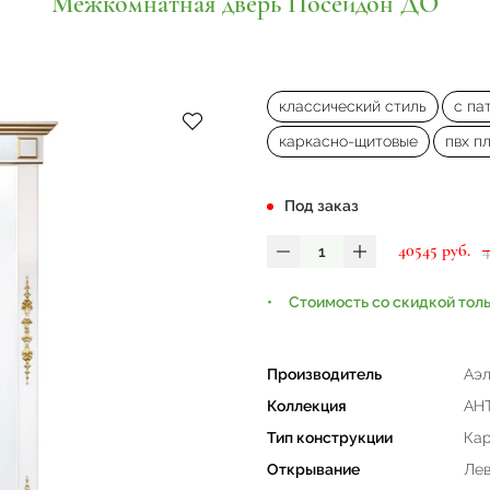
Межкомнатная дверь Посейдон ДО
классический стиль
с па
каркасно-щитовые
пвх п
Под заказ
40545 руб.
Стоимость со скидкой тол
Производитель
Аэл
Коллекция
АН
Тип конструкции
Кар
Открывание
Лев