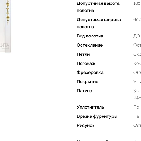
Допустимая высота
180
полотна
Допустимая ширина
60
полотна
Вид полотна
ДО 
Остекление
Фот
Петли
Скр
Погонаж
Ком
Фрезеровка
Объ
Покрытие
Уль
Патина
Зол
Чё
Уплотнитель
По 
Врезка фурнитуры
На
Рисунок
Фот