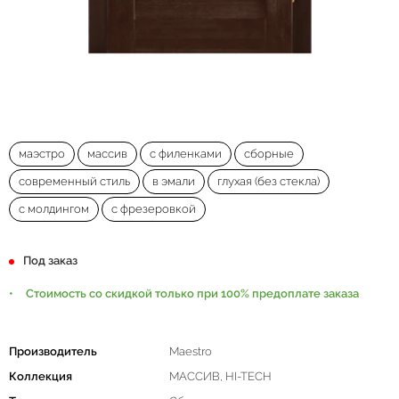
маэстро
массив
с филенками
сборные
современный стиль
в эмали
глухая (без стекла)
с молдингом
с фрезеровкой
Под заказ
Стоимость со скидкой только при 100% предоплате заказа
Производитель
Maestro
Коллекция
МАССИВ, HI-TECH